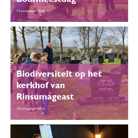
Boomfeestdag
19 november 2025
Biodiversiteit op het
kerkhof van
Rinsumageast
18 november 2025