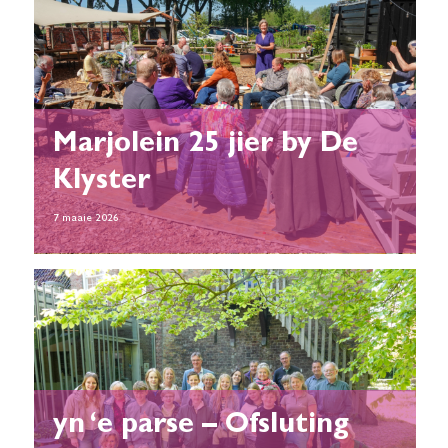
Marjolein 25 jier by De
Klyster
7 maaie 2026
yn ‘e parse – Ofsluting