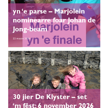
yn ‘e parse – Marjolein
nominearre foar Johan de
Jong-beam
22 maaie 2026
30 jier De Klyster – set
‘m fêst: 6 november 2026