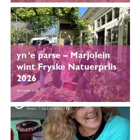
yn ‘e parse – Marjolein
wint Fryske Natuerpriis
2026
30 maaie 2026