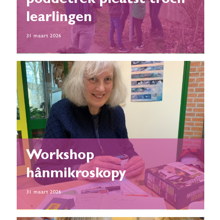
poddetrek pleatst troch
learlingen
31 maart 2026
Workshop
hânmikroskopy
31 maart 2026