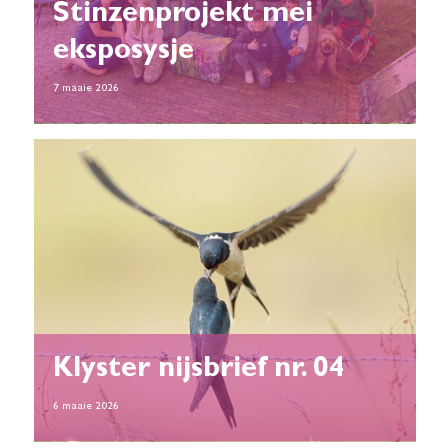
Stinzenprojekt mei
eksposysje
7 maaie 2026
Klyster nijsbrief nr. 04
6 maaie 2026