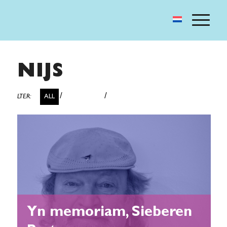
NIJS
/
/
ALL
ALGEMEEN
UNCATEGORIZED @FY
Yn memoriam, Sieberen