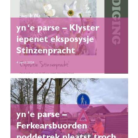
yn ‘e parse – Klyster
iepenet eksposysje
Stinzenpracht
4 april 2026
yn ‘e parse –
Ferkearsbuorden