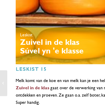
Leskist
Zuivel in de klas
Súvel yn 'e klasse
LESKIST 15
Melk komt van de koe en van melk kan je een he
Kikker
Zuivel in de klas
gaat over de verwerking van m
ontdekken en proeven. Ze gaan o.a. zelf boter, kaa
Super handig.