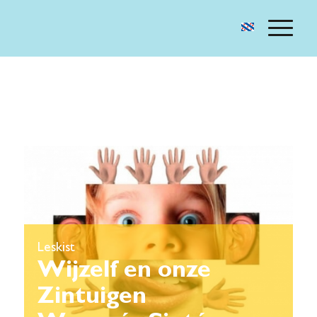
Leskist
Wijzelf en onze
Zintuigen