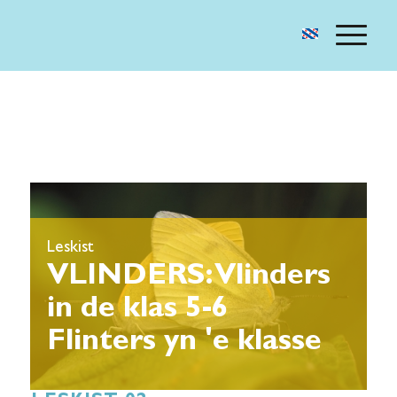
Leskist
VLINDERS: Vlinders
in de klas 5-6
Flinters yn 'e klasse