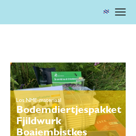
Los NME-materiaal
Bodemdiertjespakket
Fjildwurk
Boaiembistkes