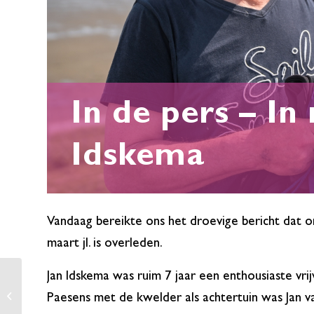
In de pers – I
Idskema
Vandaag bereikte ons het droevige bericht dat 
maart jl. is overleden.
Jan Idskema was ruim 7 jaar een enthousiaste vrij
Pitch Stinzenplanten
Paesens met de kwelder als achtertuin was Jan va
voor IMF-subsidie