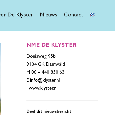
er De Klyster
Nieuws
Contact
NME DE KLYSTER
Doniaweg 95b
9104 GK Damwâld
M 06 – 440 850 63
E
info@klyster.nl
I
www.klyster.nl
Deel dit nieuwsbericht