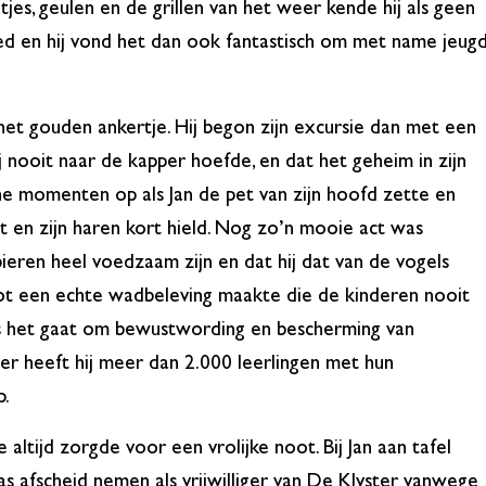
tjes, geulen en de grillen van het weer kende hij als geen
ied en hij vond het dan ook fantastisch om met name jeug
 het gouden ankertje. Hij begon zijn excursie dan met een
j nooit naar de kapper hoefde, en dat het geheim in zijn
sche momenten op als Jan de pet van zijn hoofd zette en
at en zijn haren kort hield. Nog zo’n mooie act was
ieren heel voedzaam zijn en dat hij dat van de vogels
tot een echte wadbeleving maakte die de kinderen nooit
als het gaat om bewustwording en bescherming van
r heeft hij meer dan 2.000 leerlingen met hun
p.
altijd zorgde voor een vrolijke noot. Bij Jan aan tafel
aas afscheid nemen als vrijwilliger van De Klyster vanwege