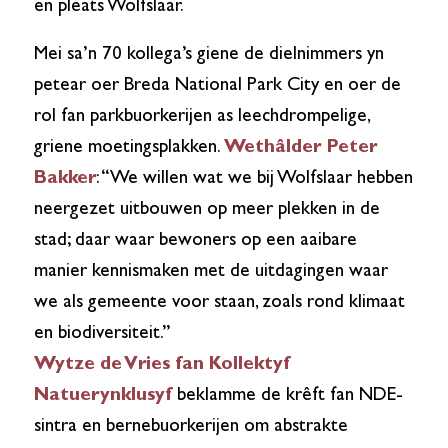
en pleats Wolfslaar.
Mei sa’n 70 kollega’s giene de dielnimmers yn
petear oer Breda National Park City en oer de
rol fan parkbuorkerijen as leechdrompelige,
griene moetingsplakken.
Wethâlder Peter
Bakker
: “We willen wat we bij Wolfslaar hebben
neergezet uitbouwen op meer plekken in de
stad; daar waar bewoners op een aaibare
manier kennismaken met de uitdagingen waar
we als gemeente voor staan, zoals rond klimaat
en biodiversiteit.”
Wytze de Vries fan Kollektyf
Natuerynklusyf
beklamme de krêft fan NDE-
sintra en bernebuorkerijen om abstrakte