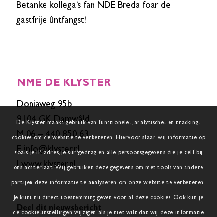
Betanke kollega’s fan NDE Breda foar de
gastfrije ûntfangst!
NME DE KLYSTER
Doniaweg 95b
9104 GK Damwâld
De Klyster maakt gebruik van functionele-, analytische- en tracking-
M 06 – 440 850 63
cookies om de website te verbeteren. Hiervoor slaan wij informatie op
E
info@klyster.nl
zoals je IP-adres, je surfgedrag en alle persoonsgegevens die je zelf bij
I
www.klyster.nl
ons achterlaat. Wij gebruiken deze gegevens om met tools van andere
partijen deze informatie te analyseren om onze website te verbeteren.
Je kunt nu direct toestemming geven voor al deze cookies. Ook kun je
Deel dit nieuwsbericht
de cookie-instellingen wijzigen als je niet wilt dat wij deze informatie