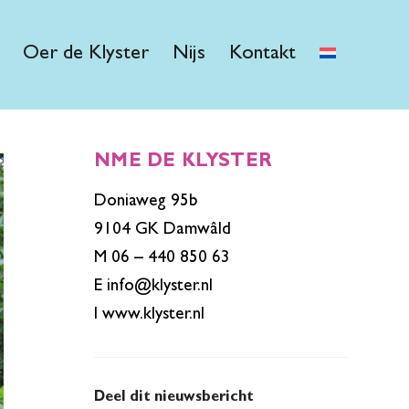
Oer de Klyster
Nijs
Kontakt
NME DE KLYSTER
Doniaweg 95b
9104 GK Damwâld
M 06 – 440 850 63
E
info@klyster.nl
I
www.klyster.nl
Deel dit nieuwsbericht