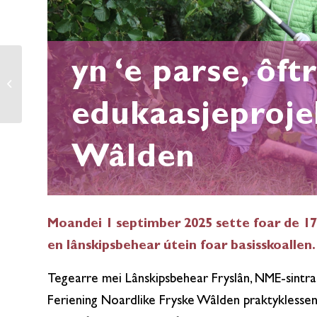
yn ‘e parse, ôft
Klyster nijsbrief nr. 07
edukaasjeproje
Wâlden
Moandei 1 septimber 2025 sette foar de 1
en lânskipsbehear útein foar basisskoallen.
Tegearre mei Lânskipsbehear Fryslân, NME-sintra:
Feriening Noardlike Fryske Wâlden praktyklessen 