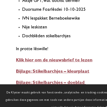
Aksje GFT, wat dochst dermei?
Duorsume Foarlêsdei 10-10-2025
IVN lespakket Berneboekewike
Nije leskisten
Dochblêden stikelbarchjes
In protte lêswille!
Klik hier om de nieuwsbrief te lezen
Bijlage: Stikelbarchjes – kleurplaat
Bijlage: Stikelbarchjes – doeblad
De Klyster maakt gebruik van functionele-, analytische- en tracking-cookies
gebruiken deze gegevens om met tools van andere partijen deze informatie 