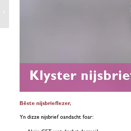
Nachtflinterje by de
Klyster
Klyster nijsbrie
Bêste nijsbrieflezer,
Yn dizze nijsbrief oandacht foar: