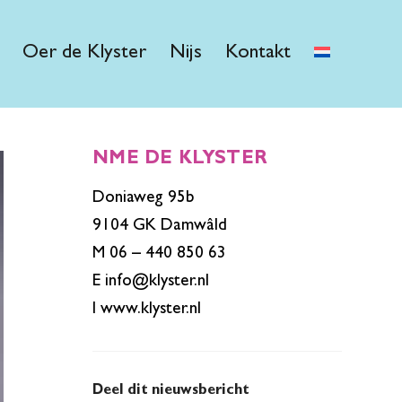
Oer de Klyster
Nijs
Kontakt
NME DE KLYSTER
Doniaweg 95b
9104 GK Damwâld
M 06 – 440 850 63
E
info@klyster.nl
I
www.klyster.nl
Deel dit nieuwsbericht