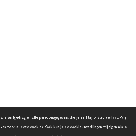
 je surfgedrag en alle persoonsgegevens die je zelf bij ons achterlaat. Wij
n voor al deze cookies. Ook kun je de cookie-instellingen wijzigen als je