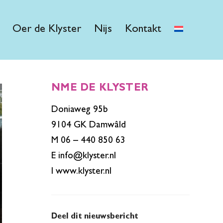
Oer de Klyster
Nijs
Kontakt
NME DE KLYSTER
Doniaweg 95b
9104 GK Damwâld
M 06 – 440 850 63
E
info@klyster.nl
I
www.klyster.nl
Deel dit nieuwsbericht