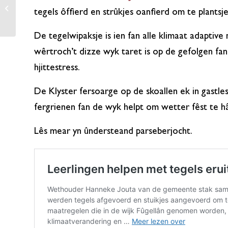
yn ‘e parse – duorsume
tegels ôffierd en strûkjes oanfierd om te plantsje
foarlêsdei oer Egel
De tegelwipaksje is ien fan alle klimaat adaptiv
wêrtroch’t dizze wyk taret is op de gefolgen fan 
hjittestress.
De Klyster fersoarge op de skoallen ek in gastles
fergrienen fan de wyk helpt om wetter fêst te 
Lês mear yn ûndersteand parseberjocht.