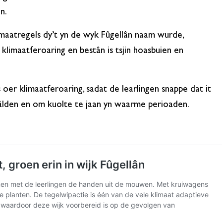
n.
e maatregels dy’t yn de wyk Fûgellân naam wurde,
klimaatferoaring en bestân is tsjin hoasbuien en
 oer klimaatferoaring, sadat de learlingen snappe dat it
hâlden en om kuolte te jaan yn waarme perioaden.