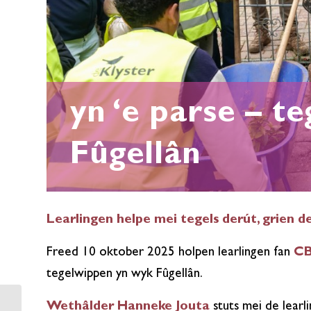
yn ‘e parse – t
Fûgellân
Learlingen helpe mei tegels derút, grien d
Freed 10 oktober 2025 holpen learlingen fan
CB
tegelwippen yn wyk Fûgellân.
Wethâlder Hanneke Jouta
stuts mei de lear