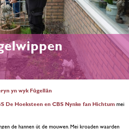
egelwippen
eryn yn wyk Fûgellân
S De Hoeksteen en CBS Nynke fan Hichtum
mei
lingen de hannen út de mouwen. Mei kroaden waarden