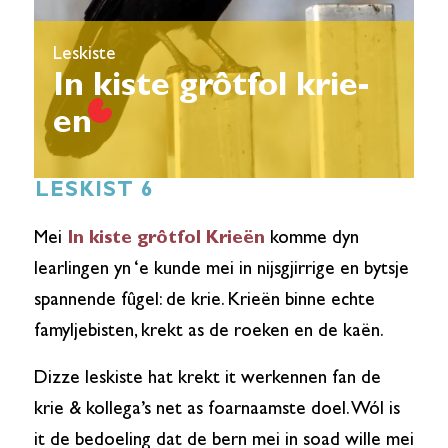
Leskiste
In kiste grôtfol krie-
en
LESKIST 6
Mei
In kiste grôtfol Krieën
komme dyn
learlingen yn ‘e kunde mei in nijsgjirrige en bytsje
spannende fûgel: de krie. Krieën binne echte
famyljebisten, krekt as de roeken en de kaën.
Dizze leskiste hat krekt it werkennen fan de
krie & kollega’s net as foarnaamste doel. Wól is
it de bedoeling dat de bern mei in soad wille mei