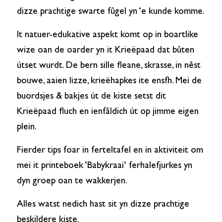
dizze prachtige swarte fûgel yn ‘e kunde komme.
It natuer-edukative aspekt komt op in boartlike
wize oan de oarder yn it Krieëpaad dat bûten
útset wurdt. De bern sille fleane, skrasse, in nêst
bouwe, aaien lizze, krieëhapkes ite ensfh. Mei de
buordsjes & bakjes út de kiste setst dit
Krieëpaad fluch en ienfâldich út op jimme eigen
plein.
Fierder tips foar in ferteltafel en in aktiviteit om
mei it printeboek ‘Babykraai’ ferhalefjurkes yn
dyn groep oan te wakkerjen.
Alles watst nedich hast sit yn dizze prachtige
beskildere kiste.