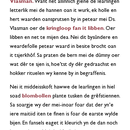
Vlasman.
Want net allinnich giene de learlingen
letterlik mei de hannen oan it wurk, ek holle en
hert waarden oansprutsen by in petear mei Ds.
Vlasman oer de
kringloop fan it libben
. Oer
libben en net te mijen dea. Nei dit bysûndere en
weardefolle petear waard in besite brocht oan
it tsjerkhôf. Sa praten de bern mei de dûmny oer
wat dêr te sjen is, hoe’tst dy dêr gedraachst en
hokker rituelen wy kenne by in begraffenis.
Nei it middeisskoft hawwe de learlingen in hiel
soad
blombollen
plante tusken de grêfstiennen.
Sa soargje wy der mei-inoar foar dat der yn’e
iere maitiid iten te finen is foar de earste wylde
bijen. En fansels eaget it kleurich yn de dan noch