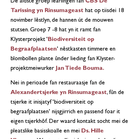
De âldste groep learlingen fan
CBS De
Tarissing yn Rinsumageast
hat op tiisdei 18
novimber lêstlyn, de hannen út de mouwen
stutsen. Groep 7 -8 hat yn it ramt fan
Klysterprojekt ‘
Biodiversiteit op
Begraafplaatsen
‘ nêstkasten timmere en
blombollen plante ûnder lieding fan Klyster-
projektmeiwurker
Jan Tiede Bouma.
Nei in perioade fan restauraasje fan de
Alexandertsjerke yn Rinsumageast
, fûn de
tsjerke it inisjatyf ‘biodiversiteit op
begraafplaatsen’ nijsgjirrich en passend foar it
eigen tsjerkhôf. Der waard kontakt socht mei de
pleatslike basisskoalle en mei
Ds. Hille