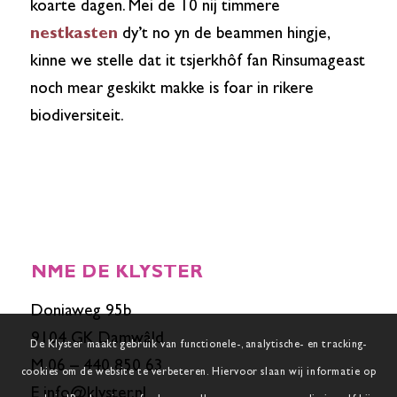
koarte dagen. Mei de 10 nij timmere
nestkasten
dy’t no yn de beammen hingje,
kinne we stelle dat it tsjerkhôf fan Rinsumageast
noch mear geskikt makke is foar in rikere
biodiversiteit.
NME DE KLYSTER
Doniaweg 95b
9104 GK Damwâld
De Klyster maakt gebruik van functionele-, analytische- en tracking-
M 06 – 440 850 63
cookies om de website te verbeteren. Hiervoor slaan wij informatie op
E
info@klyster.nl